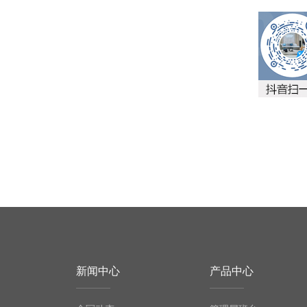
新闻中心
产品中心