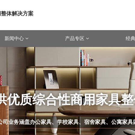
空间整体解决方案
新闻中心
产品专区
经
提供优质综合性商用家具
公司业务涵盖办公家具、学校家具、宿舍家具、公寓家具